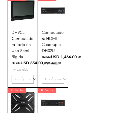
DH9CL
Computado
Computado
ra HDMI
ra Todo en
Cuádruple
Uno Semi-
DH02U
Rígida
Precio
Precio de oferta
USD 1,464.00
Desde
USD 299.00
Precio
Precio de oferta
USD 854.00
Desde
USD 449.00
IVA excluido
IVA excluido
En Venta
En Venta