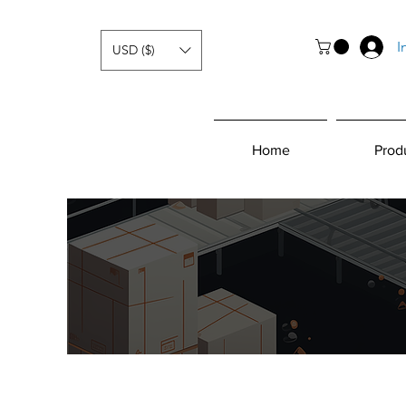
I
USD ($)
Home
Prod