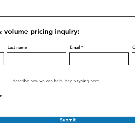
 volume pricing inquiry:
Last name
Email
C
on
Submit