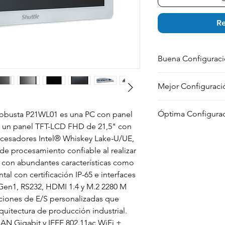
Re
Buena Configurac
INTEL i3-8145UE
Mejor Configuraci
8GB DDR4 SODIMM
2.5" 240GB SSD
INTEL i5-8365UE
PREINSTALLED WIFI
Óptima Configura
obusta P21WL01 es una PC con panel
8GB DDR4 SODIMM
WINDOWS 10 IOT 20
ra un panel TFT-LCD FHD de 21,5" con
2.5" 240GB SSD
INTEL i7-8665UE WI
PREINSTALLED WIFI
ocesadores Intel® Whiskey Lake-U/UE,
16GB DDR4 SODIM
WINDOWS 10 IOT 20
e procesamiento confiable al realizar
2.5" 512GB SSD
o con abundantes características como
PREINSTALLED WIFI
ntal con certificación IP-65 e interfaces
WINDOWS 10 IOT 20
2 Gen1, RS232, HDMI 1.4 y M.2 2280 M
ciones de E/S personalizadas que
rquitectura de producción industrial.
N Gigabit y IEEE 802.11ac WiFi +