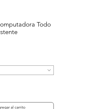
omputadora Todo
stente
ecio
erta
regar al carrito