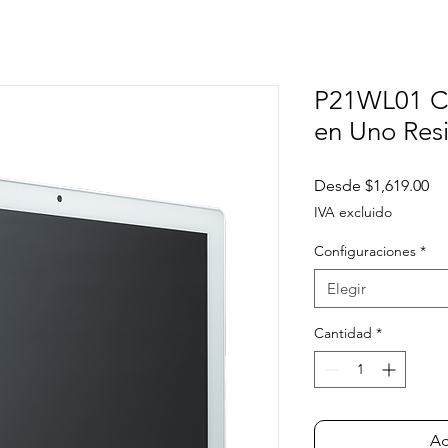
P21WL01 C
en Uno Resi
Pr
Desde
$1,619.00
de
IVA excluido
of
Configuraciones
*
Elegir
Cantidad
*
Ag