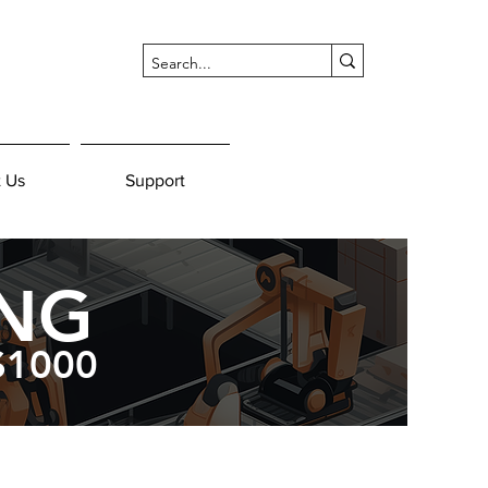
 Us
Support
ING
$1000