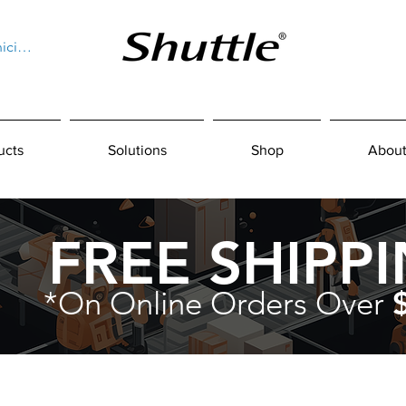
niciar sesión
ucts
Solutions
Shop
About
FREE SHIPP
*On Online Orders Over