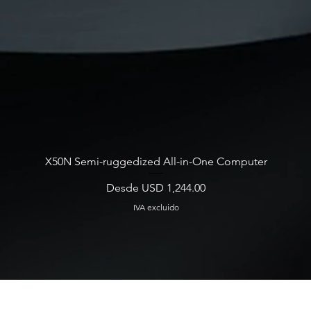
X50N Semi-ruggedized All-in-One Computer
Precio de oferta
Desde
USD 1,244.00
IVA excluido