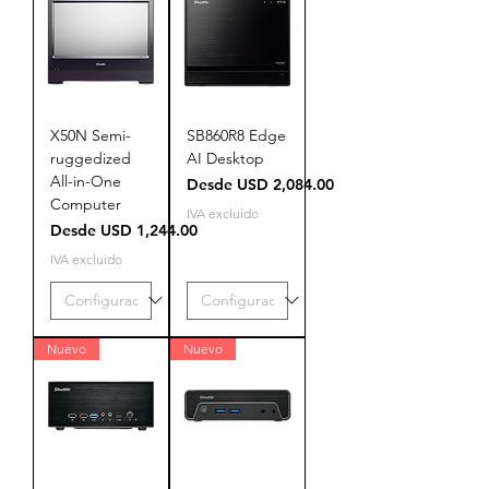
X50N Semi-
SB860R8 Edge
ruggedized
AI Desktop
All-in-One
Precio de oferta
Desde
USD 2,084.00
Computer
IVA excluido
Precio de oferta
Desde
USD 1,244.00
IVA excluido
Nuevo
Nuevo