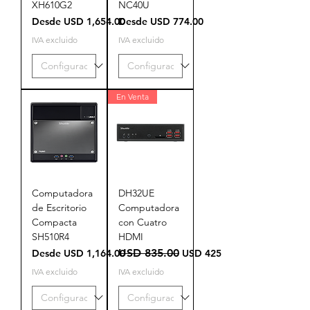
XH610G2
NC40U
Precio de oferta
Precio de oferta
Desde
USD 1,654.00
Desde
USD 774.00
IVA excluido
IVA excluido
En Venta
Computadora
DH32UE
de Escritorio
Computadora
Compacta
con Cuatro
SH510R4
HDMI
Precio de oferta
Precio
USD 835.00
Precio de oferta
Desde
USD 1,164.00
USD 425.00
IVA excluido
IVA excluido