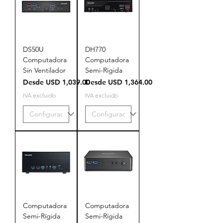
DS50U
DH770
Computadora
Computadora
Sin Ventilador
Semi-Rígida
Precio de oferta
Precio de oferta
Desde
USD 1,039.00
Desde
USD 1,364.00
IVA excluido
IVA excluido
Computadora
Computadora
Semi-Rígida
Semi-Rígida