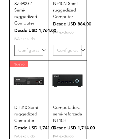
XZ890G2
NE10N Semi-
Semi-
ruggedized
ruggedized
Computer
Computer
Precio de oferta
Desde
USD 884.00
Precio de oferta
Desde
USD 1,764.00
IVA excluido
IVA excluido
Nuevo
DH810 Semi-
Computadora
ruggedized
semi-reforzada
Computer
NT10H
Precio de oferta
Precio de oferta
Desde
USD 1,741.00
Desde
USD 1,714.00
IVA excluido
IVA excluido