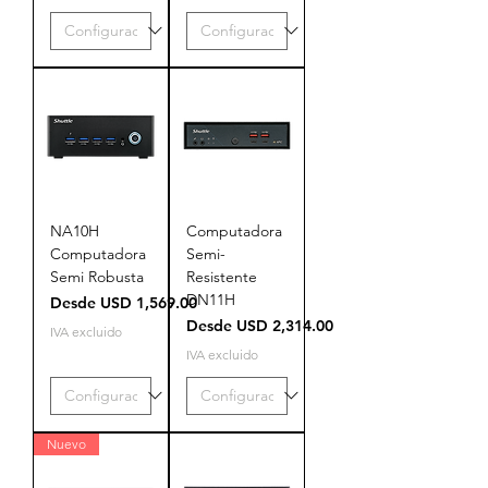
NA10H
Computadora
Computadora
Semi-
Semi Robusta
Resistente
DN11H
Precio de oferta
Desde
USD 1,569.00
Precio de oferta
Desde
USD 2,314.00
IVA excluido
IVA excluido
Nuevo