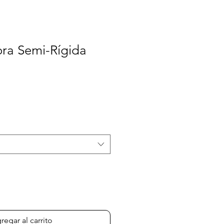
a Semi-Rígida
ecio
erta
regar al carrito