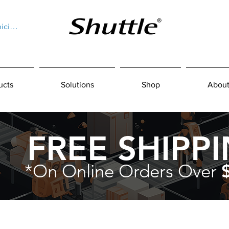
niciar sesión
ucts
Solutions
Shop
About
FREE SHIPP
*On Online Orders Over