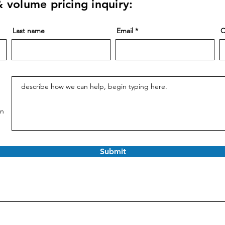
 volume pricing inquiry:
Last name
Email
C
on
Submit