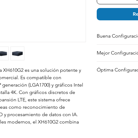
Re
Buena Configurac
INTEL i3-14100
Mejor Configuraci
8GB DDR5 SODIMM
2.5" 256GB SATA III
INTEL i5 -14400
PREINSTALLED WIFI
Óptima Configura
a XH610G2 es una solución potente y
8GB DDR5 SODIMM 
WINDOWS 11 PRO
omercial. Es compatible con
2.5" 500GB SATA III
NVIDIA GTX 1650
INTEL i7 -14700
PREINSTALLED WIFI
 generación (LGA1700) y gráficos Intel
16GB DDR5 SODIMM
WINDOWS 11 PRO
talla 4K. Con gráficos discretos de
2.5" 1TB SATA III I
PNY QUADRO A100
ansión LTE, este sistema ofrece
PREINSTALLED WIFI
 tareas como reconocimiento de
WINDOWS 11 PRO
PNY QUADRO A200
D y procesamiento de datos con IA.
iales modernos, el XH610G2 combina