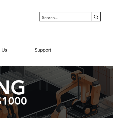
 Us
Support
ING
$1000