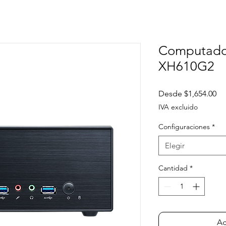
Computador
XH610G2
Pr
Desde
$1,654.00
de
IVA excluido
of
Configuraciones
*
Elegir
Cantidad
*
Ag