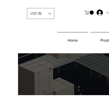
I
USD ($)
Home
Prod