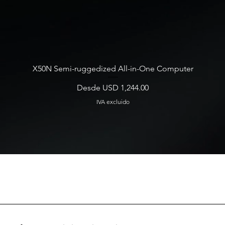
X50N Semi-ruggedized All-in-One Computer
Precio de oferta
Desde
USD 1,244.00
IVA excluido