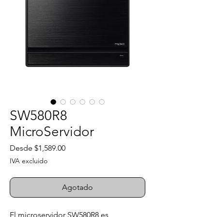
SW580R8
MicroServidor
Precio
Desde
$1,589.00
de
IVA excluido
oferta
Agotado
El microservidor SW580R8 es