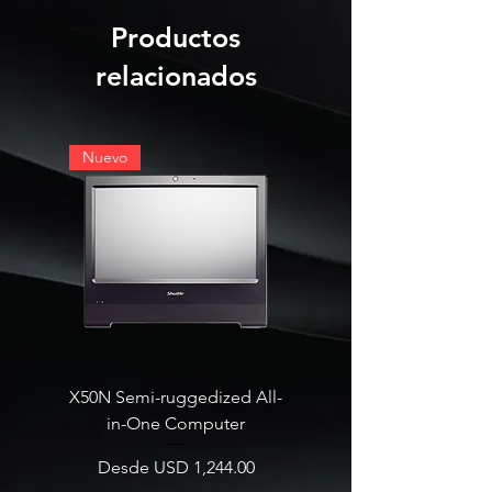
Productos
relacionados
Nuevo
X50N Semi-ruggedized All-
SB860R8 Edge AI Deskt
in-One Computer
Precio de oferta
Desde
Precio de oferta
Desde
USD 1,244.00