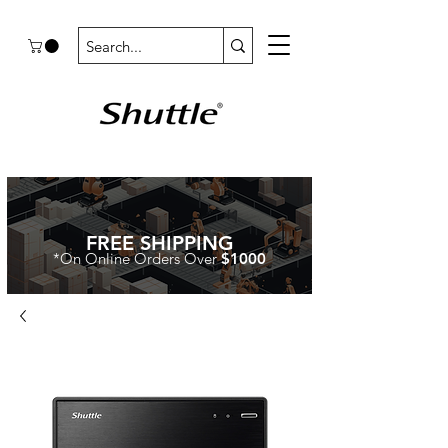
FREE SHIPPING
*On Online Orders Over
$1000