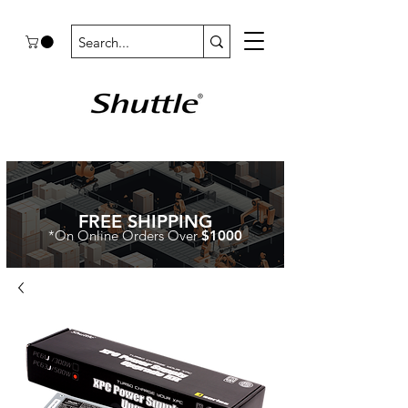
FREE SHIPPING
*On Online Orders Over
$1000