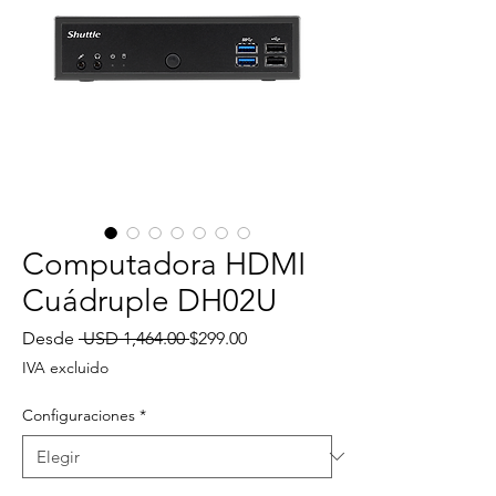
Computadora HDMI
Cuádruple DH02U
Precio
Precio
Desde
 USD 1,464.00 
$299.00
de
IVA excluido
oferta
Configuraciones
*