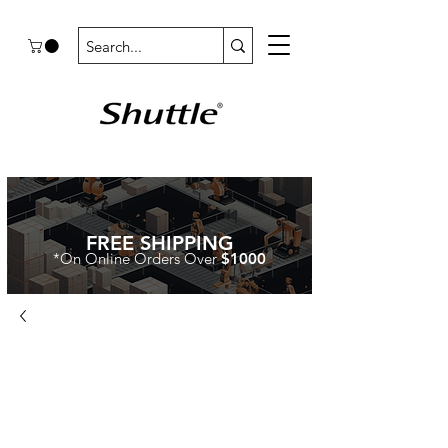
FREE SHIPPING
*On Online Orders Over
$1000