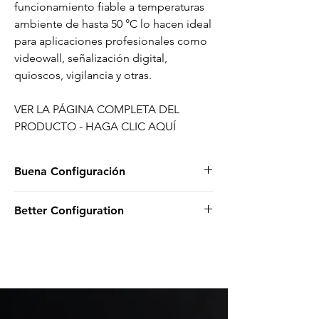
funcionamiento fiable a temperaturas
ambiente de hasta 50 °C lo hacen ideal
para aplicaciones profesionales como
videowall, señalización digital,
quioscos, vigilancia y otras.
VER LA PÁGINA COMPLETA DEL
PRODUCTO - HAGA CLIC AQUÍ
Buena Configuración
INTEL CELERON 3865U
Better Configuration
4GB DDR4 SODIMM NON-ECC
2.5" 128GB SATA III INTERNAL SSD
INTEL i3 7100U
PREINSTALLED WIFI
8GB DDR4 SODIMM NON-ECC
WINDOWS 11 PRO ENTRY
2.5" 128GB SATA III INTERNAL SSD
PREINSTALLED WIFI
WINDOWS 11 PRO