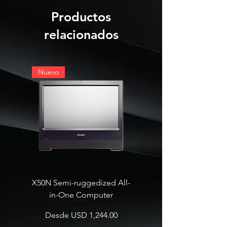
Productos
relacionados
Nuevo
X50N Semi-ruggedized All-
SB860R8 Edge AI Deskt
in-One Computer
Precio de oferta
Desde
Precio de oferta
Desde
USD 1,244.00